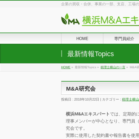
企業の買収・合併、事業の一部、支店、工場
HOME
専門員紹介
最新情報Topics
HOME
»
最新情報Topics »
税理士横山の一言
»
M&A
M&A研究会
投稿日 : 2018年10月22日 | カテゴリー :
税理士横山
横浜M&Aエキスパート
では、定期的
理事メンバーが中心となり、専門員
究会です。
実際に使用した契約書や報告書を使