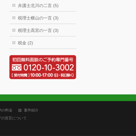
弁護士北川の二言 (5)
税理士横山の一言 (3)
税理士高宮の一言 (3)
税金 (2)
Aの料金
案件紹介
守の宣言について