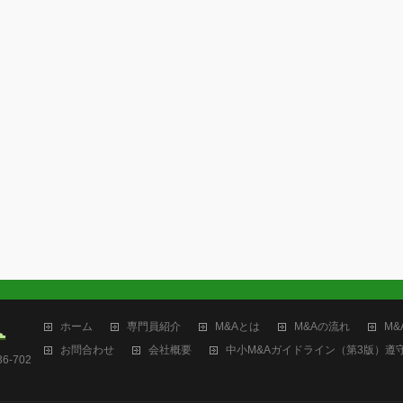
ホーム
専門員紹介
M&Aとは
M&Aの流れ
M&
お問合わせ
会社概要
中小M&Aガイドライン（第3版）遵
-702