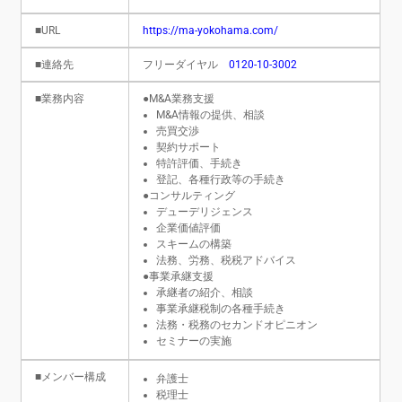
■URL
https://ma-yokohama.com/
■連絡先
フリーダイヤル
0120-10-3002
■業務内容
●M&A業務支援
M&A情報の提供、相談
売買交渉
契約サポート
特許評価、手続き
登記、各種行政等の手続き
●コンサルティング
デューデリジェンス
企業価値評価
スキームの構築
法務、労務、税税アドバイス
●事業承継支援
承継者の紹介、相談
事業承継税制の各種手続き
法務・税務のセカンドオピニオン
セミナーの実施
■メンバー構成
弁護士
税理士