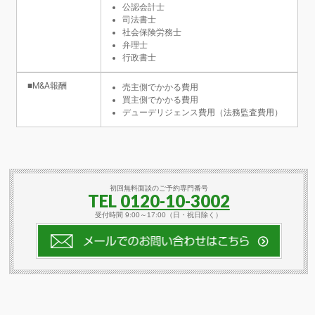
公認会計士
司法書士
社会保険労務士
弁理士
行政書士
■M&A報酬
売主側でかかる費用
買主側でかかる費用
デューデリジェンス費用（法務監査費用）
初回無料面談のご予約専門番号
TEL
0120-10-3002
受付時間 9:00～17:00（日・祝日除く）