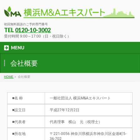
初回無料面談のご予約専門番号
TEL
0120-10-3002
受付時間 9:00～17:00（日・祝日除く）
MENU
会社概要
HOME
»
会社概要
■名 称
一般社団法人 横浜M&Aエキスパート
■設立日
平成27年12月2日
■代表者
代表理事 横山 元（税理士）
■所在地
〒221-0056 神奈川県横浜市神奈川区金港町5-
36-702